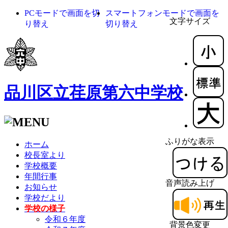
PCモードで画面を切
スマートフォンモードで画面を
文字サイズ
り替え
切り替え
品川区立荏原第六中学校
ふりがな表示
ホーム
校長室より
学校概要
年間行事
音声読み上げ
お知らせ
学校だより
学校の様子
令和６年度
背景色変更