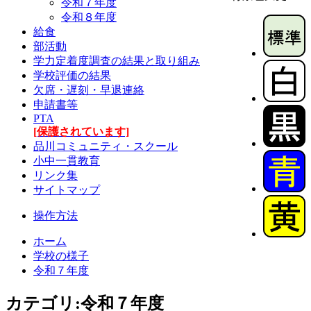
令和７年度
令和８年度
給食
部活動
学力定着度調査の結果と取り組み
学校評価の結果
欠席・遅刻・早退連絡
申請書等
PTA
[保護されています]
品川コミュニティ・スクール
小中一貫教育
リンク集
サイトマップ
操作方法
ホーム
学校の様子
令和７年度
カテゴリ:令和７年度