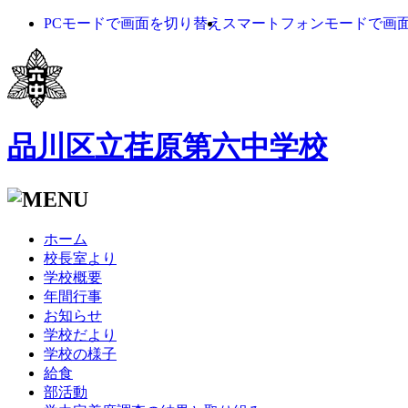
PCモードで画面を切り替え
スマートフォンモードで画
品川区立荏原第六中学校
ホーム
校長室より
学校概要
年間行事
お知らせ
学校だより
学校の様子
給食
部活動