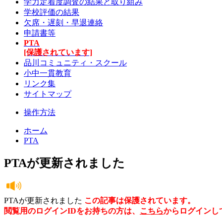
学力定着度調査の結果と取り組み
学校評価の結果
欠席・遅刻・早退連絡
申請書等
PTA
[保護されています]
品川コミュニティ・スクール
小中一貫教育
リンク集
サイトマップ
操作方法
ホーム
PTA
PTAが更新されました
PTAが更新されました
この記事は保護されています。
閲覧用のログインIDをお持ちの方は、
こちら
からログインし