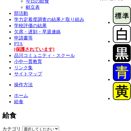
今日の給食
献立表
部活動
学力定着度調査の結果と取り組み
学校評価の結果
欠席・遅刻・早退連絡
申請書等
PTA
[保護されています]
品川コミュニティ・スクール
小中一貫教育
リンク集
サイトマップ
操作方法
ホーム
給食
給食
カテゴリ