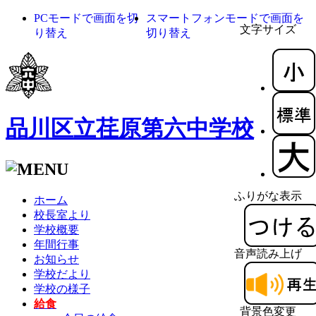
PCモードで画面を切
スマートフォンモードで画面を
文字サイズ
り替え
切り替え
品川区立荏原第六中学校
ふりがな表示
ホーム
校長室より
学校概要
年間行事
音声読み上げ
お知らせ
学校だより
学校の様子
給食
背景色変更